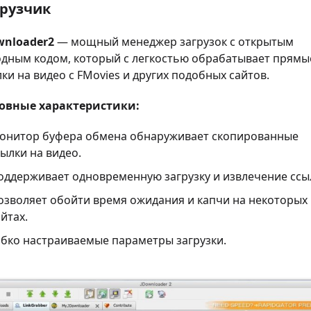
грузчик
wnloader2
— мощный менеджер загрузок с открытым
одным кодом, который с легкостью обрабатывает прямы
ки на видео с FMovies и других подобных сайтов.
овные характеристики:
онитор буфера обмена обнаруживает скопированные
сылки на видео.
оддерживает одновременную загрузку и извлечение ссы
озволяет обойти время ожидания и капчи на некоторых
йтах.
ибко настраиваемые параметры загрузки.