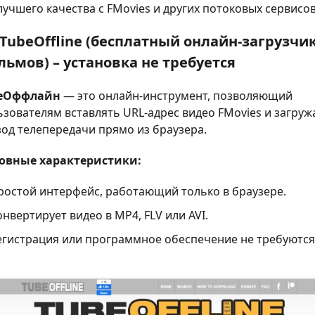
учшего качества с FMovies и других потоковых сервисов
 TubeOffline (бесплатный онлайн-загрузчи
ьмов) – установка не требуется
eОффлайн
— это онлайн-инструмент, позволяющий
зователям вставлять URL-адрес видео FMovies и загруж
зод телепередачи прямо из браузера.
овные характеристики:
ростой интерфейс, работающий только в браузере.
нвертирует видео в MP4, FLV или AVI.
егистрация или программное обеспечение не требуются