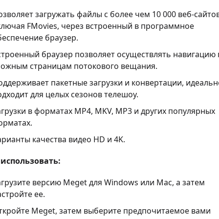
озволяет загружать файлы с более чем 10 000 веб-сайтов
ключая FMovies, через встроенный в программное
беспечение браузер.
строенный браузер позволяет осуществлять навигацию 
ложным страницам потокового вещания.
оддерживает пакетные загрузки и конвертации, идеальн
одходит для целых сезонов телешоу.
агрузки в форматах MP4, MKV, MP3 и других популярных
орматах.
арианты качества видео HD и 4K.
 использовать:
агрузите версию Meget для Windows или Mac, а затем
астройте ее.
ткройте Meget, затем выберите предпочитаемое вами