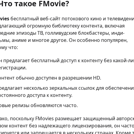
 Что такое FMovie?
vies
бесплатный веб-сайт потокового кино и телевидени
длагающий огромную библиотеку контента, включая
едние эпизоды ТВ, голливудские блокбастеры, инди-
ьмы, аниме и многое другое. Он особенно популярен,
му что:
н предлагает бесплатный доступ к контенту без какой-л
егистрации.
онтент обычно доступен в разрешении HD.
редлагает несколько зеркальных ссылок для обеспечени
остоянного доступа к контенту.
овые релизы обновляются часто.
ако, поскольку FMovies размещает защищенный авторс
вом контент без надлежащего лицензирования, он част
ируется или запрещается в нескольких странах. Кроме т