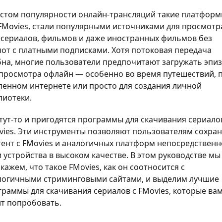
остом популярности онлайн-трансляций такие платформ
 FMovies, стали популярными источниками для просмотр
есериалов, фильмов и даже иностранных фильмов без
пот с платными подписками. Хотя потоковая передача
бна, многие пользователи предпочитают загружать эпи
 просмотра офлайн — особенно во время путешествий, 
ленном интернете или просто для создания личной
лиотеки.
тут-то и пригодятся программы для скачивания сериало
vies. Эти инструменты позволяют пользователям сохра
тент с FMovies и аналогичных платформ непосредственн
 устройства в высоком качестве. В этом руководстве мы
кажем, что такое FMovies, как он соотносится с
логичными стриминговыми сайтами, и выделим лучшие
граммы для скачивания сериалов с FMovies, которые ва
ит попробовать.