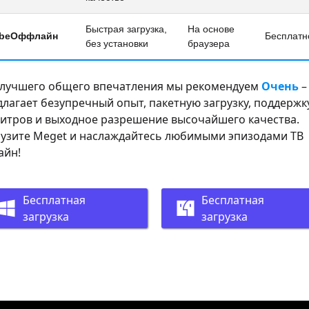
Быстрая загрузка,
На основе
beОффлайн
Бесплатн
без установки
браузера
 лучшего общего впечатления мы рекомендуем
Очень
–
лагает безупречный опыт, пакетную загрузку, поддержк
титров и выходное разрешение высочайшего качества.
рузите Meget и наслаждайтесь любимыми эпизодами ТВ
айн!
Бесплатная
Бесплатная
загрузка
загрузка