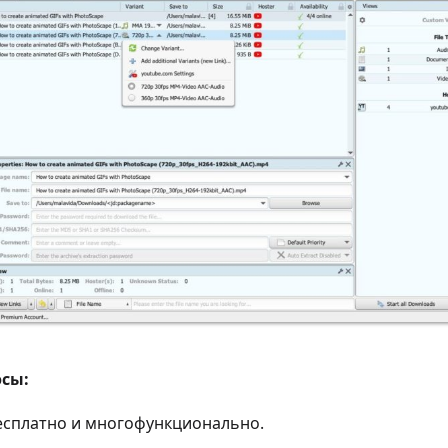
сы:
есплатно и многофункционально.