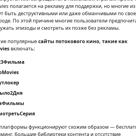
ies полагается на рекламу для поддержки, но многие из
ут быть деструктивными или даже обманчивыми по сво
роде. По этой причине многие пользователи предпочит
ужать эпизоды и смотреть их позже без рекламы.
гие популярные
сайты потокового кино, такие как
vies
включать:
23Фильма
oMovies
утлокер
ыло2Дня
аФильмы
мотретьСерия
 платформы функционируют схожим образом — беспла
иминг, большие библиотеки контента и отсутствие