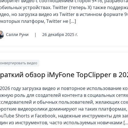
риоритет видео с соотношением сторон 9×16, разработ
обильных устройствах. Twitter (теперь X) также поддерж
идео, но загрузка видео из Twitter в истинном формате 9
екоторых платформ, Twitter не […]
Салли Руни
|
26 декабря 2025 г.
онвертировать видео
раткий обзор iMyFone TopClipper в 20
 2026 году загрузка видео и повторное использование 
ажную роль для создателей контента в социальных сетях
сследователей и обычных пользователей, желающих сох
ороткие видеоролики доминируют на таких платформах, ка
ouTube Shorts и Facebook, надежные инструменты для з
дин из инструментов, часто используемых новичками […