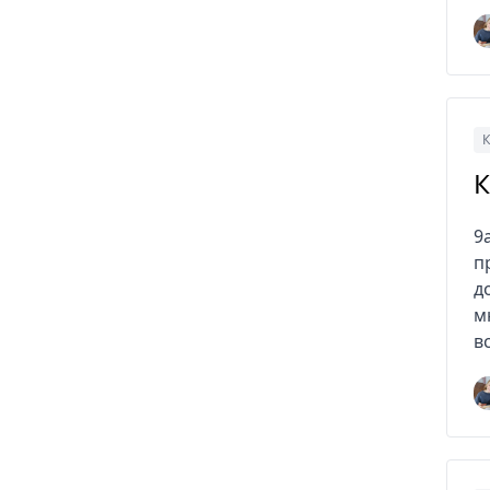
К
К
9
п
д
м
в