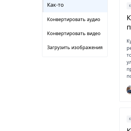
Как-то
К
К
Конвертировать аудио
п
Конвертировать видео
К
Загрузить изображения
р
т
у
п
п
К
К