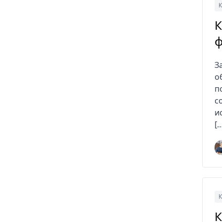
К
К
ф
З
о
п
с
и
[
К
К