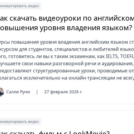
онвертировать видео
ак скачать видеоуроки по английском
овышения уровня владения языком?
урсы повышения уровня владения английским языком 
есурсом для студентов, специалистов и любителей языко
ого, готовитесь ли вы к таким экзаменам, как IELTS, TOEF
лучшаете свои навыки разговорной речи и аудирования,
редоставляют структурированные уроки, проводимые о
олагаться исключительно на онлайн-трансляции не всегд
Салли Руни
|
27 февраля 2026 г.
онвертировать видео
ак скачать фильм с LookMovie?