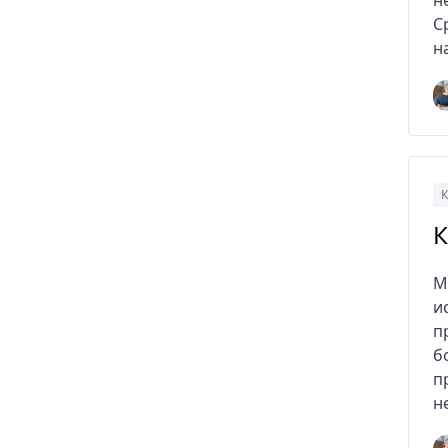
н
С
н
К
К
M
и
п
б
п
н