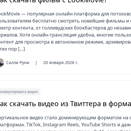
ookMovie — популярная онлайн-платформа для потоков
ользователям бесплатно смотреть новейшие фильмы и 
пектр контента, от голливудских блокбастеров до неза
ериалов. Хотя онлайн-трансляция удобна, многие польз
онтент для просмотра в автономном режиме, архивиров
 тех пор […]
Салли Руни
|
20 января 2026 г.
онвертировать видео
ак скачать видео из Твиттера в форма
ертикальное видео стало доминирующим форматом на 
латформах. TikTok, Instagram Reels, YouTube Shorts и даж