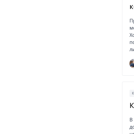
к
П
м
Х
п
л
К
К
В
д