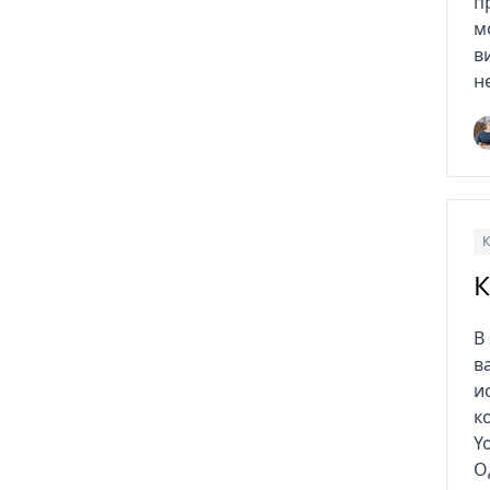
п
м
в
н
К
К
В
в
и
к
Y
О