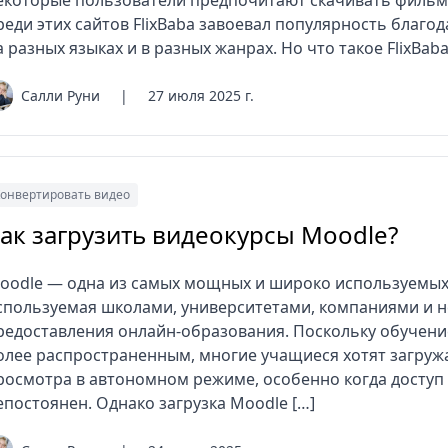
екоторые пользователи предпочитают скачивать фильмы
реди этих сайтов FlixBaba завоевал популярность благ
а разных языках и в разных жанрах. Но что такое FlixBaba
Салли Руни
|
27 июля 2025 г.
онвертировать видео
ак загрузить видеокурсы Moodle?
oodle — одна из самых мощных и широко используемых
спользуемая школами, университетами, компаниями и 
редоставления онлайн-образования. Поскольку обучение
олее распространенным, многие учащиеся хотят загружа
росмотра в автономном режиме, особенно когда доступ 
епостоянен. Однако загрузка Moodle […]