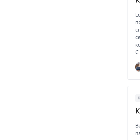
L
п
с
с
к
С
К
К
В
п