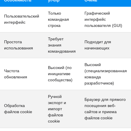
Особенность
yt-dlp
Очень
Только
Графический
Пользовательский
командная
интерфейс
интерфейс
строка
пользователя (GUI)
Требует
Простота
Подходит для
знания
использования
начинающих
командования
Высокий
Высокий (по
Частота
(специализированная
инициативе
обновления
команда
сообщества)
разработчиков)
Ручной
Браузер для прямого
экспорт и
Обработка
посещения веб-
импорт
файлов cookie
сайтов и приема
файлов
файлов cookie
cookie