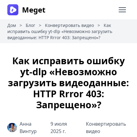
Meget
Откры
Дом
>
Блог
>
Конвертировать видео
>
Как
исправить ошибку yt-dlp «Невозможно загрузить
видеоданные: HTTP Rrror 403: Запрещено»?
Как исправить ошибку
yt-dlp «Невозможно
загрузить видеоданные:
HTTP Rrror 403:
Запрещено»?
Анна
9 июля
Конвертировать
Винтур
2025 г.
видео