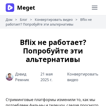
Meget
Откры
Дом
>
Блог
>
Конвертировать видео
>
Bflix не
работает? Попробуйте эти альтернативы
Bflix не работает?
Попробуйте эти
альтернативы
Дэвид
21 мая
Конвертировать
Ремник
2025 г.
видео
Стриминговые платформы изменили то, как мы
потребляем фильмы и телешоу, сделав просмотр