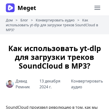
Meget
Откры
Дом
>
Блог
>
Конвертировать аудио
>
Как
использовать yt-dlp для загрузки треков SoundCloud в
MP3?
Как использовать yt-dlp
для загрузки треков
SoundCloud в MP3?
Дэвид
13 декабря
Конвертировать
Ремник
2024 г.
аудио
SoundCloud произвел революцию в том, как мы